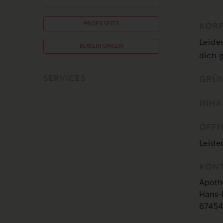
PROFILSEITE
KÖRP
Leide
BEWERTUNGEN
dich 
SERVICES
GRÜ
INHA
ÖFFN
Leide
KON
Apoth
Hans-
67454