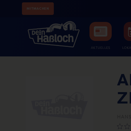
MITMACHEN
AKTUELLES
LOKA
A
Z
HANS