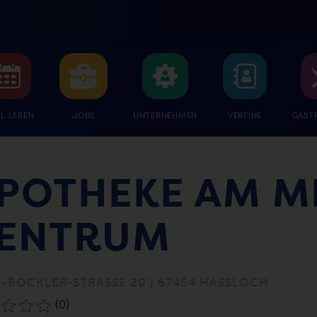
L LEBEN
JOBS
UNTERNEHMEN
VEREINE
GAST
POTHEKE AM M
ENTRUM
-BÖCKLER-STRASSE 20 | 67454 HASSLOCH
(0)