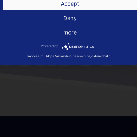
Accept
Deny
more
Powered by
Impressum
|
https://www.dein-hassloch.de/datenschutz