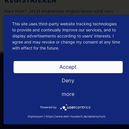
REGISTRIEREN
Neu hier? Jetzt kostenlos registrieren und von
vielen erweiterten Funktionen profitieren.
This site uses third-party website tracking technologies
to provide and continually improve our services, and to
NEU REGISTRIEREN
display advertisements according to users' interests. I
agree and may revoke or change my consent at any time
with effect for the future.
Accept
Deny
more
Powered by
Dein Haßloch ist ein Projekt der Haßlocher Digital-
Agentur
innofabrik
.
Impressum
|
https://www.dein-hassloch.de/datenschutz