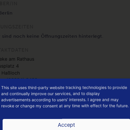
BER/IN
Berlin
UNGSZEITEN
r sind noch keine Öffnungszeiten hinterlegt.
TAKTDATEN
eke am Rathaus
splatz 4
 Haßloch
on:
(06324) 3433
:
rathausapo67454@web.de
This site uses third-party website tracking technologies to provide
te:
https://www.pillenonline.de/apotheke-am-rathaus/
and continually improve our services, and to display
advertisements according to users' interests. I agree and may
revoke or change my consent at any time with effect for the future.
 KANNST DU DEN DEIN HASSLOCH GUTSCHEIN
INLÖSEN
Accept
tzt