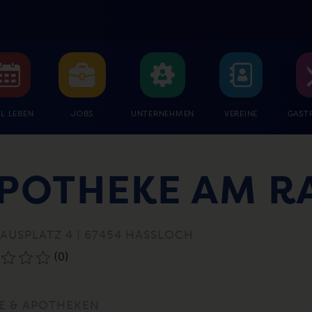
L LEBEN
JOBS
UNTERNEHMEN
VEREINE
GAST
POTHEKE AM R
AUSPLATZ 4 | 67454 HASSLOCH
(0)
E & APOTHEKEN