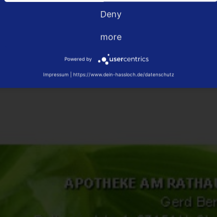
Deny
NLINE KAUFEN
more
Powered by
Impressum
|
https://www.dein-hassloch.de/datenschutz