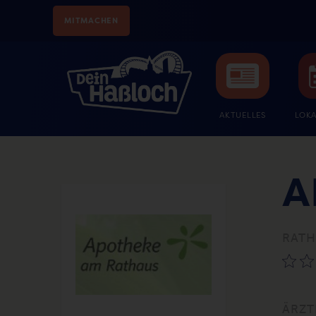
MITMACHEN
AKTUELLES
LOKA
A
RATH
ÄRZT