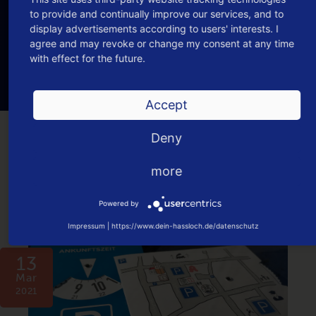
Kommentar schreiben zu können.
to provide and continually improve our services, and to
display advertisements according to users' interests. I
Du hast noch keinen Account bei Dein
agree and may revoke or change my consent at any time
Haßloch?
with effect for the future.
Jetzt registrieren
Accept
Deny
MEHR AUS DER KATEGORIE
more
"GEMEINDEVERWALTUNG"
Powered by
Impressum
|
https://www.dein-hassloch.de/datenschutz
13
Mar
2021