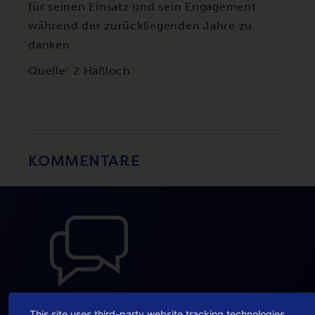
für seinen Einsatz und sein Engagement
während der zurückliegenden Jahre zu
danken.
Quelle: 2 Haßloch
KOMMENTARE
Du musst
eingeloggt
sein, um einen
This site uses third-party website tracking technologies