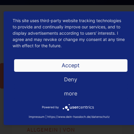
This site uses third-party website tracking technologies
MEHR AUS DER KATEGORIE
to provide and continually improve our services, and to
"ALLGEMEIN"
display advertisements according to users' interests. I
agree and may revoke or change my consent at any time
with effect for the future.
Accept
27
Jan
Deny
2021
more
Powered by
Impressum
|
https://www.dein-hassloch.de/datenschutz
ALLGEMEIN | VON